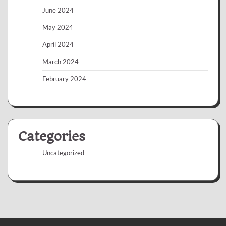
June 2024
May 2024
April 2024
March 2024
February 2024
Categories
Uncategorized