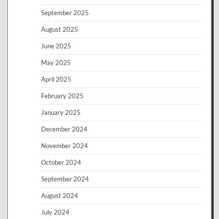
September 2025
August 2025
June 2025
May 2025
April 2025
February 2025
January 2025
December 2024
November 2024
October 2024
September 2024
August 2024
July 2024