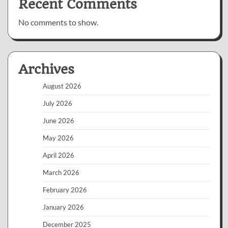
Recent Comments
No comments to show.
Archives
August 2026
July 2026
June 2026
May 2026
April 2026
March 2026
February 2026
January 2026
December 2025