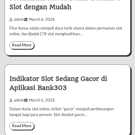
Slot dengan Mudah
admin
March 6, 2026
Fitur bonus selalu menjadi daya tarik utama dalam permainan slot
online, dan Badak178 slot menghadirkan…
Read More
Indikator Slot Sedang Gacor di
Aplikasi Bank303
admin
March 6, 2026
Dalam dunia slot online, istilah “gacor” menjadi perbincangan
hangat bagi para pemain. Slot disebut gacor…
Read More