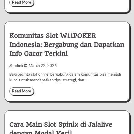
Read More
Komunitas Slot W11POKER
Indonesia: Bergabung dan Dapatkan
Info Gacor Terkini
admin
March 22, 2026
Bagi pecinta slot online, bergabung dalam komunitas bisa menjadi
kunci untuk mendapatkan tips, strategi, dan…
Read More
Cara Main Slot Spinix di Jalalive
dengan Modal Kecil