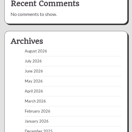
Recent Comments
No comments to show.
Archives
August 2026
July 2026
June 2026
May 2026
April 2026
March 2026
February 2026
January 2026
December 2025