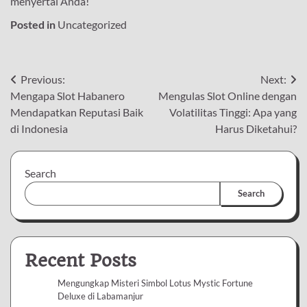
menyertai Anda!
Posted in
Uncategorized
Post
Previous:
Next:
Mengapa Slot Habanero
Mengulas Slot Online dengan
navigation
Mendapatkan Reputasi Baik
Volatilitas Tinggi: Apa yang
di Indonesia
Harus Diketahui?
Search
Search
Recent Posts
Mengungkap Misteri Simbol Lotus Mystic Fortune
Deluxe di Labamanjur