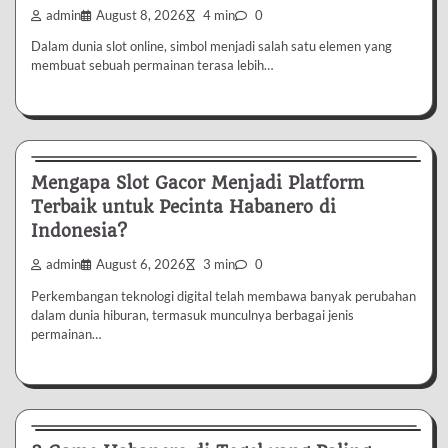
admin
August 8, 2026
4 min
0
Dalam dunia slot online, simbol menjadi salah satu elemen yang
membuat sebuah permainan terasa lebih…
Uncategorized
Mengapa Slot Gacor Menjadi Platform
Terbaik untuk Pecinta Habanero di
Indonesia?
admin
August 6, 2026
3 min
0
Perkembangan teknologi digital telah membawa banyak perubahan
dalam dunia hiburan, termasuk munculnya berbagai jenis
permainan…
Uncategorized