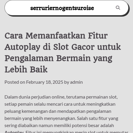
Skip
serruriernogentsuroise
to
content
Cara Memanfaatkan Fitur
Autoplay di Slot Gacor untuk
Pengalaman Bermain yang
Lebih Baik
Posted on
February 18, 2025
by
admin
Dalam dunia perjudian online, terutama permainan slot,
setiap pemain selalu mencari cara untuk meningkatkan
peluang kemenangan dan mendapatkan pengalaman
bermain yang lebih menyenangkan. Salah satu fitur yang
sering diabaikan namun memiliki potensi besar adalah
Autoplay
. Fitur ini memungkinkan mesin slot untuk memutar