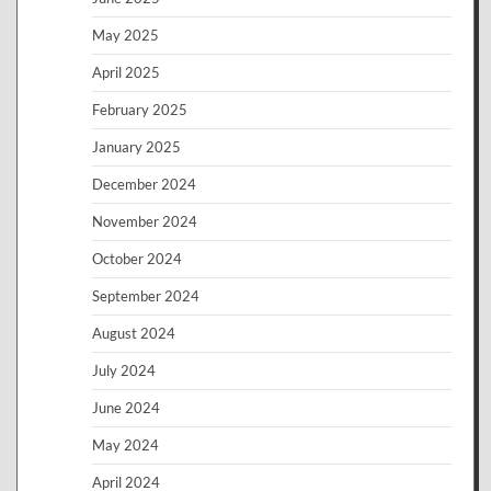
May 2025
April 2025
February 2025
January 2025
December 2024
November 2024
October 2024
September 2024
August 2024
July 2024
June 2024
May 2024
April 2024