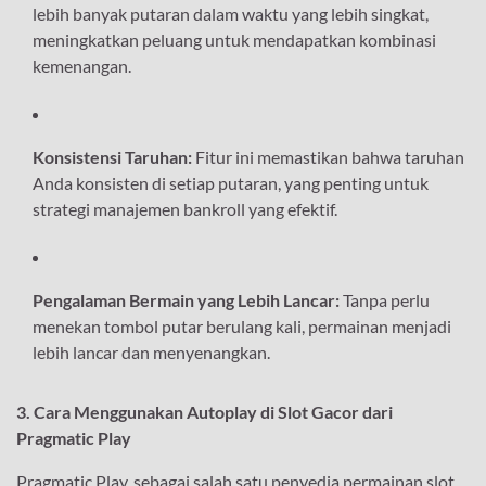
lebih banyak putaran dalam waktu yang lebih singkat,
meningkatkan peluang untuk mendapatkan kombinasi
kemenangan.
Konsistensi Taruhan:
Fitur ini memastikan bahwa taruhan
Anda konsisten di setiap putaran, yang penting untuk
strategi manajemen bankroll yang efektif.
Pengalaman Bermain yang Lebih Lancar:
Tanpa perlu
menekan tombol putar berulang kali, permainan menjadi
lebih lancar dan menyenangkan.
3. Cara Menggunakan Autoplay di Slot Gacor dari
Pragmatic Play
Pragmatic Play, sebagai salah satu penyedia permainan slot