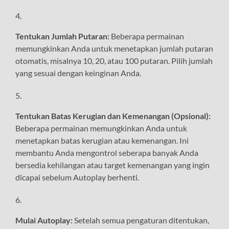
Tentukan Jumlah Putaran:
Beberapa permainan
memungkinkan Anda untuk menetapkan jumlah putaran
otomatis, misalnya 10, 20, atau 100 putaran. Pilih jumlah
yang sesuai dengan keinginan Anda.
Tentukan Batas Kerugian dan Kemenangan (Opsional):
Beberapa permainan memungkinkan Anda untuk
menetapkan batas kerugian atau kemenangan. Ini
membantu Anda mengontrol seberapa banyak Anda
bersedia kehilangan atau target kemenangan yang ingin
dicapai sebelum Autoplay berhenti.
Mulai Autoplay:
Setelah semua pengaturan ditentukan,