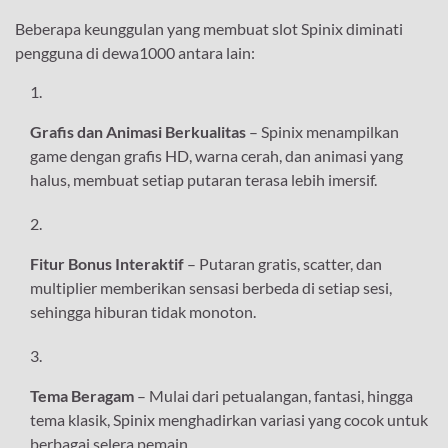
Beberapa keunggulan yang membuat slot Spinix diminati
pengguna di dewa1000 antara lain:
Grafis dan Animasi Berkualitas
– Spinix menampilkan
game dengan grafis HD, warna cerah, dan animasi yang
halus, membuat setiap putaran terasa lebih imersif.
Fitur Bonus Interaktif
– Putaran gratis, scatter, dan
multiplier memberikan sensasi berbeda di setiap sesi,
sehingga hiburan tidak monoton.
Tema Beragam
– Mulai dari petualangan, fantasi, hingga
tema klasik, Spinix menghadirkan variasi yang cocok untuk
berbagai selera pemain.