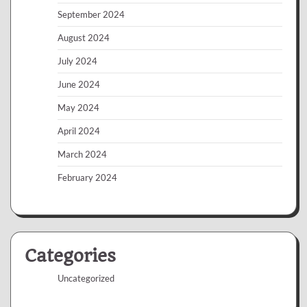
September 2024
August 2024
July 2024
June 2024
May 2024
April 2024
March 2024
February 2024
Categories
Uncategorized