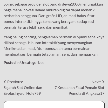
Spinix sebagai provider slot baru di dewa1000 menunjukkan
bagaimana inovasi dalam hiburan digital dapat menarik
perhatian pengguna. Dari grafis HD, animasi halus, fitur
bonus interaktif, hingga tema yang beragam, setiap sesi
bermain terasa lebih seru dan memikat.
Yang paling penting, pengalaman bermain di Spinix sebaiknya
dilihat sebagai hiburan interaktif yang menyenangkan.
Menikmati animasi, fitur bonus, dan tema permainan
membuat sesi bermain tetap aman, seru, dan memuaskan.
Posted in
Uncategorized
Post
Previous:
Next:
Sejarah Slot Online dan
7 Kesalahan Fatal Pemain Slot
navigation
Evolusinya di Holy789
Pemula di Angkasa17