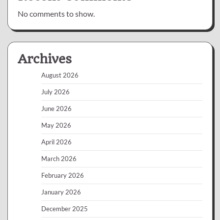
No comments to show.
Archives
August 2026
July 2026
June 2026
May 2026
April 2026
March 2026
February 2026
January 2026
December 2025