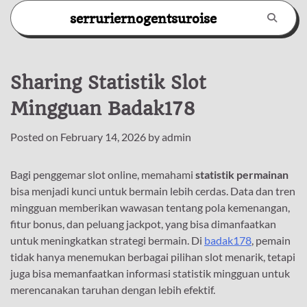
Skip
serruriernogentsuroise
to
content
Sharing Statistik Slot
Mingguan Badak178
Posted on
February 14, 2026
by
admin
Bagi penggemar slot online, memahami
statistik permainan
bisa menjadi kunci untuk bermain lebih cerdas. Data dan tren
mingguan memberikan wawasan tentang pola kemenangan,
fitur bonus, dan peluang jackpot, yang bisa dimanfaatkan
untuk meningkatkan strategi bermain. Di
badak178
, pemain
tidak hanya menemukan berbagai pilihan slot menarik, tetapi
juga bisa memanfaatkan informasi statistik mingguan untuk
merencanakan taruhan dengan lebih efektif.