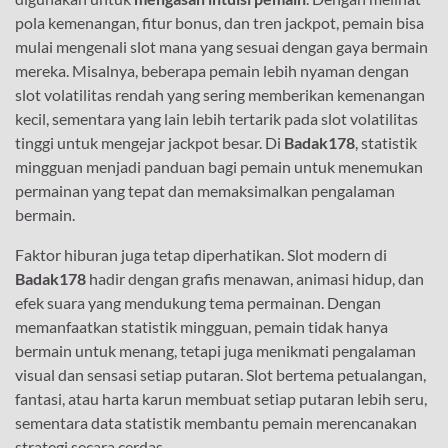
pola kemenangan, fitur bonus, dan tren jackpot, pemain bisa
mulai mengenali slot mana yang sesuai dengan gaya bermain
mereka. Misalnya, beberapa pemain lebih nyaman dengan
slot volatilitas rendah yang sering memberikan kemenangan
kecil, sementara yang lain lebih tertarik pada slot volatilitas
tinggi untuk mengejar jackpot besar. Di
Badak178
, statistik
mingguan menjadi panduan bagi pemain untuk menemukan
permainan yang tepat dan memaksimalkan pengalaman
bermain.
Faktor hiburan juga tetap diperhatikan. Slot modern di
Badak178
hadir dengan grafis menawan, animasi hidup, dan
efek suara yang mendukung tema permainan. Dengan
memanfaatkan statistik mingguan, pemain tidak hanya
bermain untuk menang, tetapi juga menikmati pengalaman
visual dan sensasi setiap putaran. Slot bertema petualangan,
fantasi, atau harta karun membuat setiap putaran lebih seru,
sementara data statistik membantu pemain merencanakan
strategi secara cerdas.