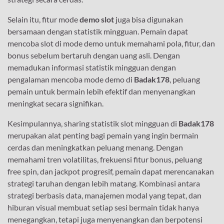
Selain itu, fitur mode
demo slot
juga bisa digunakan
bersamaan dengan statistik mingguan. Pemain dapat
mencoba slot di mode demo untuk memahami pola, fitur, dan
bonus sebelum bertaruh dengan uang asli. Dengan
memadukan informasi statistik mingguan dengan
pengalaman mencoba mode demo di
Badak178
, peluang
pemain untuk bermain lebih efektif dan menyenangkan
meningkat secara signifikan.
Kesimpulannya, sharing statistik slot mingguan di
Badak178
merupakan alat penting bagi pemain yang ingin bermain
cerdas dan meningkatkan peluang menang. Dengan
memahami tren volatilitas, frekuensi fitur bonus, peluang
free spin, dan jackpot progresif, pemain dapat merencanakan
strategi taruhan dengan lebih matang. Kombinasi antara
strategi berbasis data, manajemen modal yang tepat, dan
hiburan visual membuat setiap sesi bermain tidak hanya
menegangkan, tetapi juga menyenangkan dan berpotensi