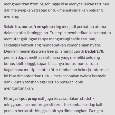
menghadirkan fitur ini, sehingga bisa menyesuaikan taruhan
dan menyiapkan strategi untuk memaksimalkan peluang
menang.
Selain itu,
bonus free spin
sering menjadi perhatian utama
dalam statistik mingguan. Free spin memberikan kesempatan
memutar gulungan tanpa mengurangi saldo taruhan,
sekaligus berpeluang mendapatkan kemenangan nyata.
Dengan memeriksa tren free spin mingguan di
Badak178
,
pemain dapat melihat slot mana yang memiliki peluang
bonus lebih tinggi, kapan biasanya bonus muncul, dan
bagaimana multiplier atau fitur tambahan bekerja. Informasi
ini bisa dimanfaatkan untuk merencanakan waktu bermain
dan ukuran taruhan agar setiap putaran lebih
menguntungkan.
Fitur
jackpot progresif
juga tercatat dalam statistik
mingguan. Jackpot progresif terus bertambah setiap kali
pemain bertaruh, hingga akhirnya dimenangkan. Dengan