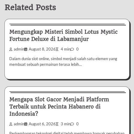
Related Posts
Uncategorized
Mengungkap Misteri Simbol Lotus Mystic
Fortune Deluxe di Labamanjur
admin
August 8, 2026
4 min
0
Dalam dunia slot online, simbol menjadi salah satu elemen yang
membuat sebuah permainan terasa lebih…
Uncategorized
Mengapa Slot Gacor Menjadi Platform
Terbaik untuk Pecinta Habanero di
Indonesia?
admin
August 6, 2026
3 min
0
Perkembangan teknologi digital telah membawa banyak perubahan