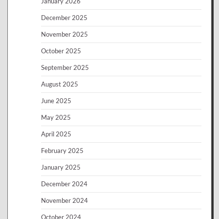
January 2026
December 2025
November 2025
October 2025
September 2025
August 2025
June 2025
May 2025
April 2025
February 2025
January 2025
December 2024
November 2024
October 2024