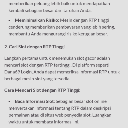
memberikan peluang lebih baik untuk mendapatkan
kembali sebagian besar dari taruhan Anda.
Meminimalkan Risiko
: Mesin dengan RTP tinggi
cenderung memberikan pembayaran yang lebih sering,
membantu Anda mengurangi risiko kerugian besar.
2. Cari Slot dengan RTP Tinggi
Langkah pertama untuk menemukan slot gacor adalah
mencari slot dengan RTP tertinggi. Di platform seperti
Dana69 Login, Anda dapat memeriksa informasi RTP untuk
berbagai mesin slot yang tersedia.
Cara Mencari Slot dengan RTP Tinggi
:
Baca Informasi Slot
: Sebagian besar slot online
menyertakan informasi tentang RTP dalam deskripsi
permainan atau di situs web penyedia slot. Luangkan
waktu untuk membaca informasi ini.