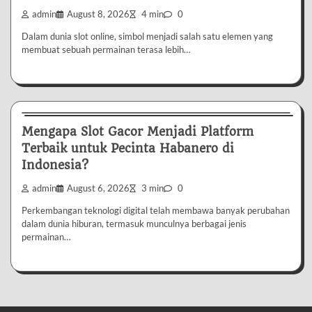
admin
August 8, 2026
4 min
0
Dalam dunia slot online, simbol menjadi salah satu elemen yang
membuat sebuah permainan terasa lebih…
Uncategorized
Mengapa Slot Gacor Menjadi Platform
Terbaik untuk Pecinta Habanero di
Indonesia?
admin
August 6, 2026
3 min
0
Perkembangan teknologi digital telah membawa banyak perubahan
dalam dunia hiburan, termasuk munculnya berbagai jenis
permainan…