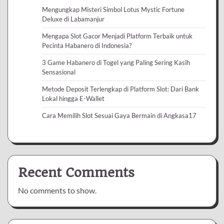
Mengungkap Misteri Simbol Lotus Mystic Fortune
Deluxe di Labamanjur
Mengapa Slot Gacor Menjadi Platform Terbaik untuk
Pecinta Habanero di Indonesia?
3 Game Habanero di Togel yang Paling Sering Kasih
Sensasional
Metode Deposit Terlengkap di Platform Slot: Dari Bank
Lokal hingga E-Wallet
Cara Memilih Slot Sesuai Gaya Bermain di Angkasa17
Recent Comments
No comments to show.