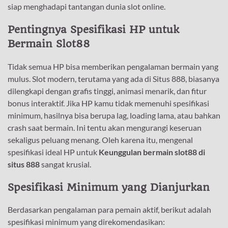
siap menghadapi tantangan dunia slot online.
Pentingnya Spesifikasi HP untuk
Bermain Slot88
Tidak semua HP bisa memberikan pengalaman bermain yang
mulus. Slot modern, terutama yang ada di Situs 888, biasanya
dilengkapi dengan grafis tinggi, animasi menarik, dan fitur
bonus interaktif. Jika HP kamu tidak memenuhi spesifikasi
minimum, hasilnya bisa berupa lag, loading lama, atau bahkan
crash saat bermain. Ini tentu akan mengurangi keseruan
sekaligus peluang menang. Oleh karena itu, mengenal
spesifikasi ideal HP untuk
Keunggulan bermain slot88 di
situs 888
sangat krusial.
Spesifikasi Minimum yang Dianjurkan
Berdasarkan pengalaman para pemain aktif, berikut adalah
spesifikasi minimum yang direkomendasikan: