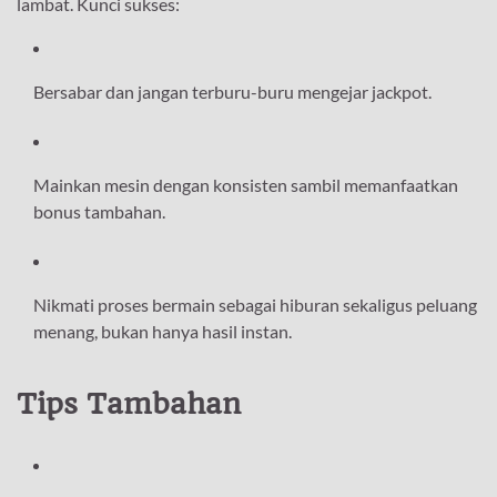
lambat. Kunci sukses:
Bersabar dan jangan terburu-buru mengejar jackpot.
Mainkan mesin dengan konsisten sambil memanfaatkan
bonus tambahan.
Nikmati proses bermain sebagai hiburan sekaligus peluang
menang, bukan hanya hasil instan.
Tips Tambahan