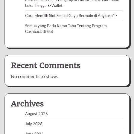
Lokal hingga E-Wallet
Cara Memilih Slot Sesuai Gaya Bermain di Angkasa17
Semua yang Perlu Kamu Tahu Tentang Program
Cashback di Slot
Recent Comments
No comments to show.
Archives
August 2026
July 2026