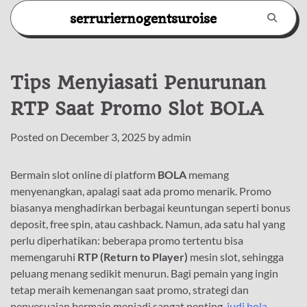
Skip
serruriernogentsuroise
to
content
Tips Menyiasati Penurunan
RTP Saat Promo Slot BOLA
Posted on
December 3, 2025
by
admin
Bermain slot online di platform
BOLA
memang
menyenangkan, apalagi saat ada promo menarik. Promo
biasanya menghadirkan berbagai keuntungan seperti bonus
deposit, free spin, atau cashback. Namun, ada satu hal yang
perlu diperhatikan: beberapa promo tertentu bisa
memengaruhi
RTP (Return to Player)
mesin slot, sehingga
peluang menang sedikit menurun. Bagi pemain yang ingin
tetap meraih kemenangan saat promo, strategi dan
penyesuaian bermain menjadi sangat penting.
judi bola