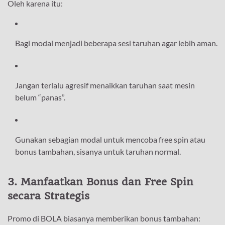
Oleh karena itu:
Bagi modal menjadi beberapa sesi taruhan agar lebih aman.
Jangan terlalu agresif menaikkan taruhan saat mesin
belum “panas”.
Gunakan sebagian modal untuk mencoba free spin atau
bonus tambahan, sisanya untuk taruhan normal.
3. Manfaatkan Bonus dan Free Spin
secara Strategis
Promo di BOLA biasanya memberikan bonus tambahan: