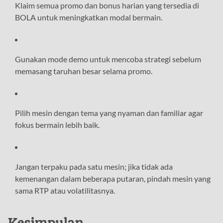
Klaim semua promo dan bonus harian yang tersedia di
BOLA untuk meningkatkan modal bermain.
Gunakan mode demo untuk mencoba strategi sebelum
memasang taruhan besar selama promo.
Pilih mesin dengan tema yang nyaman dan familiar agar
fokus bermain lebih baik.
Jangan terpaku pada satu mesin; jika tidak ada
kemenangan dalam beberapa putaran, pindah mesin yang
sama RTP atau volatilitasnya.