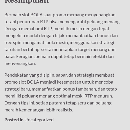
Kesimpulan
Bermain slot BOLA saat promo memang menyenangkan,
tetapi penurunan RTP bisa memengaruhi peluang menang.
Dengan memahami RTP, memilih mesin dengan tepat,
mengelola modal dengan bijak, memanfaatkan bonus dan
free spin, mengamati pola mesin, menggunakan strategi
taruhan bertahap, serta menetapkan target menang dan
batas kerugian, pemain dapat tetap bermain efektif dan
menyenangkan.
Pendekatan yang disiplin, sabar, dan strategis membuat
promo slot BOLA menjadi kesempatan untuk mencoba
strategi baru, memanfaatkan bonus tambahan, dan tetap
memiliki peluang menang optimal meski RTP menurun.
Dengan tips ini, setiap putaran tetap seru dan peluang
meraih kemenangan lebih realistis.
Posted in
Uncategorized