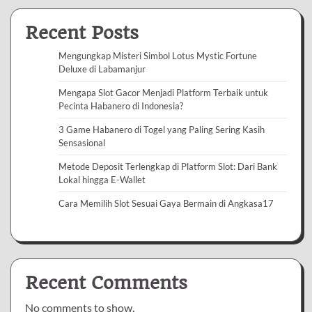
Recent Posts
Mengungkap Misteri Simbol Lotus Mystic Fortune
Deluxe di Labamanjur
Mengapa Slot Gacor Menjadi Platform Terbaik untuk
Pecinta Habanero di Indonesia?
3 Game Habanero di Togel yang Paling Sering Kasih
Sensasional
Metode Deposit Terlengkap di Platform Slot: Dari Bank
Lokal hingga E-Wallet
Cara Memilih Slot Sesuai Gaya Bermain di Angkasa17
Recent Comments
No comments to show.