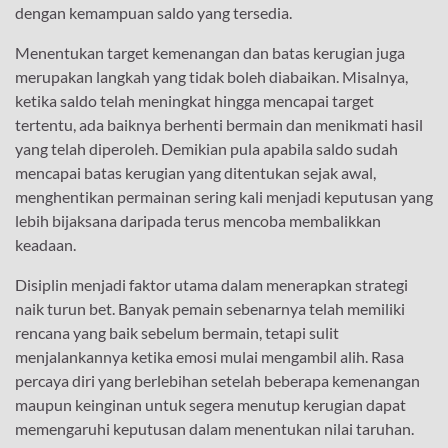
dengan kemampuan saldo yang tersedia.
Menentukan target kemenangan dan batas kerugian juga
merupakan langkah yang tidak boleh diabaikan. Misalnya,
ketika saldo telah meningkat hingga mencapai target
tertentu, ada baiknya berhenti bermain dan menikmati hasil
yang telah diperoleh. Demikian pula apabila saldo sudah
mencapai batas kerugian yang ditentukan sejak awal,
menghentikan permainan sering kali menjadi keputusan yang
lebih bijaksana daripada terus mencoba membalikkan
keadaan.
Disiplin menjadi faktor utama dalam menerapkan strategi
naik turun bet. Banyak pemain sebenarnya telah memiliki
rencana yang baik sebelum bermain, tetapi sulit
menjalankannya ketika emosi mulai mengambil alih. Rasa
percaya diri yang berlebihan setelah beberapa kemenangan
maupun keinginan untuk segera menutup kerugian dapat
memengaruhi keputusan dalam menentukan nilai taruhan.