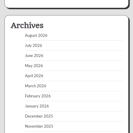
Archives
August 2026
July 2026
June 2026
May 2026
April 2026
March 2026
February 2026
January 2026
December 2025
November 2025