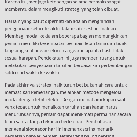
Karena itu, menjaga ketenangan selama bermain sangat
membantu dalam mengikuti strategi yang telah dibuat.
Hal lain yang patut diperhatikan adalah menghindari
penggunaan seluruh saldo dalam satu sesi permainan.
Membagi modal ke dalam beberapa bagian memungkinkan
pemain memiliki kesempatan bermain lebih lama dan tidak
langsung kehilangan seluruh anggaran apabila hasil tidak
sesuai harapan. Pendekatan ini juga memberi ruang untuk
melakukan penyesuaian taruhan berdasarkan perkembangan
saldo dari waktu ke waktu.
Pada akhirnya, strategi naik turun bet bukanlah cara untuk
memastikan kemenangan, melainkan metode mengelola
modal dengan lebih efektif. Dengan memahami kapan saat
yang tepat untuk menaikkan taruhan dan kapan harus
menurunkannya, pemain dapat menikmati permainan secara
lebih santai tanpa tekanan berlebihan. Pembahasan
mengenai
slot gacor hari ini
memang sering menarik
perhatian banyak pemain, tetapi yang paling penting