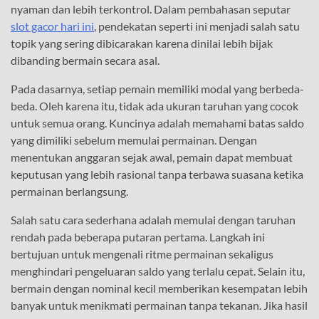
nyaman dan lebih terkontrol. Dalam pembahasan seputar
slot gacor hari ini
, pendekatan seperti ini menjadi salah satu
topik yang sering dibicarakan karena dinilai lebih bijak
dibanding bermain secara asal.
Pada dasarnya, setiap pemain memiliki modal yang berbeda-
beda. Oleh karena itu, tidak ada ukuran taruhan yang cocok
untuk semua orang. Kuncinya adalah memahami batas saldo
yang dimiliki sebelum memulai permainan. Dengan
menentukan anggaran sejak awal, pemain dapat membuat
keputusan yang lebih rasional tanpa terbawa suasana ketika
permainan berlangsung.
Salah satu cara sederhana adalah memulai dengan taruhan
rendah pada beberapa putaran pertama. Langkah ini
bertujuan untuk mengenali ritme permainan sekaligus
menghindari pengeluaran saldo yang terlalu cepat. Selain itu,
bermain dengan nominal kecil memberikan kesempatan lebih
banyak untuk menikmati permainan tanpa tekanan. Jika hasil