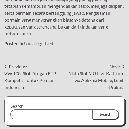
tetaplah kemampuan mengendalikan saldo, menjaga disiplin,
serta bermain secara bertanggung jawab. Pengalaman
bermain yang menyenangkan biasanya datang dari
keputusan yang terencana, bukan dari tindakan yang
terburu-buru.
Posted in
Uncategorized
Post
Previous:
Next:
VW 108: Slot Dengan RTP
Main Slot MG Live Karirtoto
navigation
Kompetitif untuk Pemain
via Aplikasi Mobile, Lebih
Indonesia
Praktis!
Search
Search