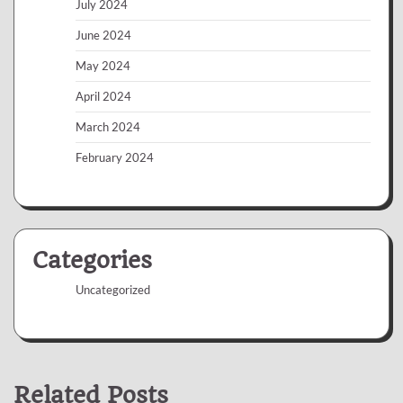
July 2024
June 2024
May 2024
April 2024
March 2024
February 2024
Categories
Uncategorized
Related Posts