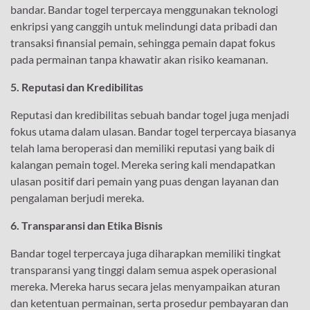
bandar. Bandar togel terpercaya menggunakan teknologi
enkripsi yang canggih untuk melindungi data pribadi dan
transaksi finansial pemain, sehingga pemain dapat fokus
pada permainan tanpa khawatir akan risiko keamanan.
5. Reputasi dan Kredibilitas
Reputasi dan kredibilitas sebuah bandar togel juga menjadi
fokus utama dalam ulasan. Bandar togel terpercaya biasanya
telah lama beroperasi dan memiliki reputasi yang baik di
kalangan pemain togel. Mereka sering kali mendapatkan
ulasan positif dari pemain yang puas dengan layanan dan
pengalaman berjudi mereka.
6. Transparansi dan Etika Bisnis
Bandar togel terpercaya juga diharapkan memiliki tingkat
transparansi yang tinggi dalam semua aspek operasional
mereka. Mereka harus secara jelas menyampaikan aturan
dan ketentuan permainan, serta prosedur pembayaran dan