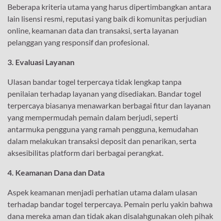
Beberapa kriteria utama yang harus dipertimbangkan antara
lain lisensi resmi, reputasi yang baik di komunitas perjudian
online, keamanan data dan transaksi, serta layanan
pelanggan yang responsif dan profesional.
3. Evaluasi Layanan
Ulasan bandar togel terpercaya tidak lengkap tanpa
penilaian terhadap layanan yang disediakan. Bandar togel
terpercaya biasanya menawarkan berbagai fitur dan layanan
yang mempermudah pemain dalam berjudi, seperti
antarmuka pengguna yang ramah pengguna, kemudahan
dalam melakukan transaksi deposit dan penarikan, serta
aksesibilitas platform dari berbagai perangkat.
4. Keamanan Dana dan Data
Aspek keamanan menjadi perhatian utama dalam ulasan
terhadap bandar togel terpercaya. Pemain perlu yakin bahwa
dana mereka aman dan tidak akan disalahgunakan oleh pihak