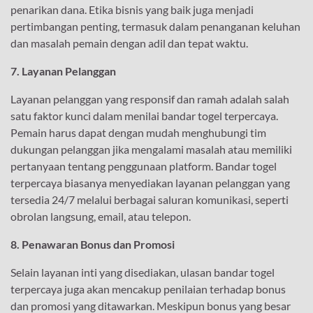
penarikan dana. Etika bisnis yang baik juga menjadi
pertimbangan penting, termasuk dalam penanganan keluhan
dan masalah pemain dengan adil dan tepat waktu.
7. Layanan Pelanggan
Layanan pelanggan yang responsif dan ramah adalah salah
satu faktor kunci dalam menilai bandar togel terpercaya.
Pemain harus dapat dengan mudah menghubungi tim
dukungan pelanggan jika mengalami masalah atau memiliki
pertanyaan tentang penggunaan platform. Bandar togel
terpercaya biasanya menyediakan layanan pelanggan yang
tersedia 24/7 melalui berbagai saluran komunikasi, seperti
obrolan langsung, email, atau telepon.
8. Penawaran Bonus dan Promosi
Selain layanan inti yang disediakan, ulasan bandar togel
terpercaya juga akan mencakup penilaian terhadap bonus
dan promosi yang ditawarkan. Meskipun bonus yang besar